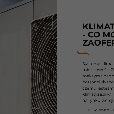
KLIMA
- CO M
ZAOFE
Systemy klimaty
miejscowości Ż
maksymalnego 
personel dyspon
czemu jesteśmy
klimatyzacji w
na rynku wersji
Ścienne – 