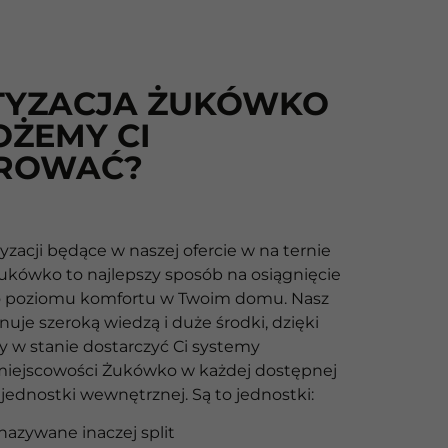
TYZACJA ŻUKÓWKO
OŻEMY CI
ROWAĆ?
zacji będące w naszej ofercie w na ternie
ukówko to najlepszy sposób na osiągnięcie
poziomu komfortu w Twoim domu. Nasz
uje szeroką wiedzą i duże środki, dzięki
 w stanie dostarczyć Ci systemy
 miejscowości Żukówko w każdej dostępnej
 jednostki wewnętrznej. Są to jednostki:
nazywane inaczej split