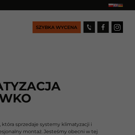
SZYBKA WYCENA
ATYZACJA
ÓWKO
 która sprzedaje systemy klimatyzacji i
fesjonalny montaż. Jesteśmy obecni w tej