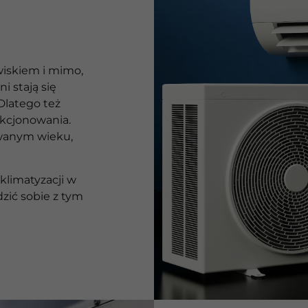
wiskiem i mimo,
i stają się
 Dlatego też
kcjonowania.
owanym wieku,
limatyzacji w
zić sobie z tym