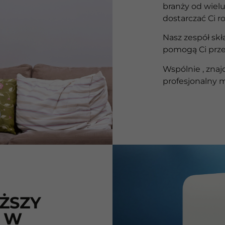
branży od wielu
dostarczać Ci 
Nasz zespół skł
pomogą Ci prze
Wspólnie , zna
profesjonalny 
ŻSZY
 W