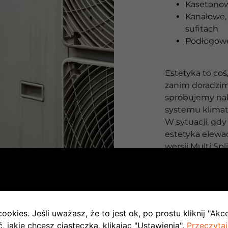
Kasetono
Kanałowe, 
sufitach
Podłogowe
Estetyka to co
zanim doradzimy
spróbujemy nak
systemu klimat
W sytuacji, gd
estetyka elewa
wersji Multi Spl
wewnętrzne, kt
Mniej kosztowną
każda jednost
jednostkę zew
ookies. Jeśli uważasz, że to jest ok, po prostu kliknij "Akc
zewnętrznej śc
 jakie chcesz ciasteczka, klikając "Ustawienia".
Przeczytaj