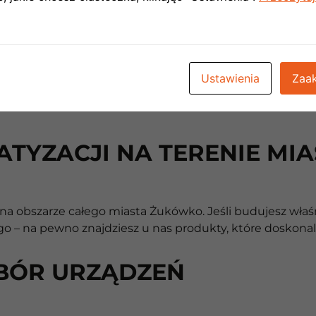
Ustawienia
Zaak
ATYZACJI NA TERENIE M
na obszarze całego miasta Żukówko. Jeśli budujesz właś
o – na pewno znajdziesz u nas produkty, które doskonal
BÓR URZĄDZEŃ