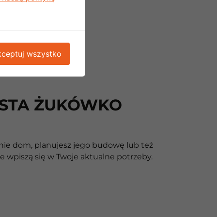
ceptuj wszystko
IASTA ŻUKÓWKO
nie dom, planujesz jego budowę lub też
e wpiszą się w Twoje aktualne potrzeby.