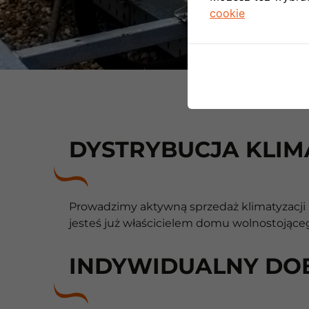
cookie
DYSTRYBUCJA KLIM
Prowadzimy aktywną sprzedaż klimatyzacji 
jesteś już właścicielem domu wolnostojąceg
INDYWIDUALNY DO