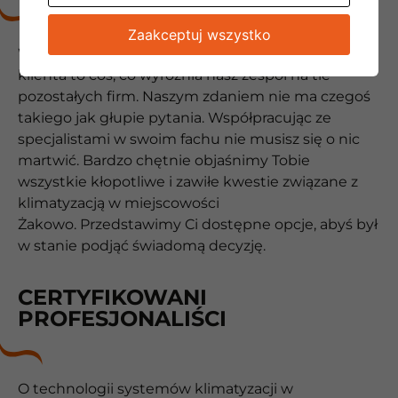
Zaakceptuj wszystko
Wysoka kultura osobista, a także otwartość na
klienta to coś, co wyróżnia nasz zespół na tle
pozostałych firm. Naszym zdaniem nie ma czegoś
takiego jak głupie pytania. Współpracując ze
specjalistami w swoim fachu nie musisz się o nic
martwić. Bardzo chętnie objaśnimy Tobie
wszystkie kłopotliwe i zawiłe kwestie związane z
klimatyzacją w miejscowości
Żakowo. Przedstawimy Ci dostępne opcje, abyś był
w stanie podjąć świadomą decyzję.
CERTYFIKOWANI
PROFESJONALIŚCI
O technologii systemów klimatyzacji w