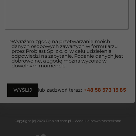
Wyrażam zgodę na przetwarzanie moich
danych osobowych zawartych w formularzu
przez Problast Sp. z o. o. w celu udzielenia
odpowiedzi na zapytanie. Podanie danych jest
dobrowolne, a zgodę można wycofać w
dowolnym momencie.
lub zadzwoń teraz:
+48 58 573 15 85
Copyright (c) 2020 Problast.com.pl – Wszelkie prawa zastrzeżone.