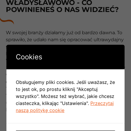
WŁADYSŁAWOWO - CO
POWINIENEŚ O NAS WIDZIEĆ?
W swojej branży działamy już od bardzo dawna. To
sprawiło, że udało nam się opracować ultrawydajny
system pracy, który pozwala zapewnić wszystkim
klientom satysfakcję z naszej współpracy.
Cookies
Współpraca z naszą firmą to czysta przyjemność.
Możesz mieć pewność, że zostaniesz potraktowany
wyjątkowo – ponieważ takie już mamy podejście
do pracy. Dla nas najważniejsze jest spełnienie
Obsługujemy pliki cookies. Jeśli uważasz, że
Twoich potrzeb i gwarancja satysfakcji.
to jest ok, po prostu kliknij "Akceptuj
Tylko w ten sposób możemy skutecznie
wszystko". Możesz też wybrać, jakie chcesz
utrzymywać długoletnią pozycję lidera na rynku
ciasteczka, klikając "Ustawienia".
Przeczytaj
klimatyzacji w meijscowości Władysławowo.
naszą politykę cookie