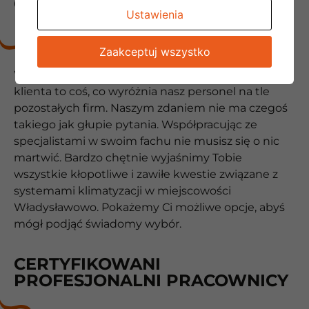
OBSŁUGA NA NAJWYŻSZYM
Ustawienia
POZIOMIE
Zaakceptuj wszystko
Wysoka kultura osobista, a także otwartość na
klienta to coś, co wyróżnia nasz personel na tle
pozostałych firm. Naszym zdaniem nie ma czegoś
takiego jak głupie pytania. Współpracując ze
specjalistami w swoim fachu nie musisz się o nic
martwić. Bardzo chętnie wyjaśnimy Tobie
wszystkie kłopotliwe i zawiłe kwestie związane z
systemami klimatyzacji w miejscowości
Władysławowo. Pokażemy Ci możliwe opcje, abyś
mógł podjąć świadomy wybór.
CERTYFIKOWANI
PROFESJONALNI PRACOWNICY