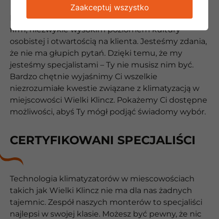
Zaakceptuj wszystko
Nasz zespół wyróżnia się w porównaniu do innych
firm, niezwykle wysokim poziomem kultury
osobistej i otwartością na klienta. Jesteśmy zdania,
że nie ma głupich pytań. Dzięki temu, że my
jesteśmy specjalistami – Ty nie musisz nim być.
Bardzo chętnie wyjaśnimy Ci wszelkie
niezrozumiałe kwestie związane z klimatyzacją w
miejscowości Wielki Klincz. Pokażemy Ci dostępne
możliwości, abyś Ty mógł podjąć świadomy wybór.
CERTYFIKOWANI SPECJALIŚCI
Technologia klimatyzatorów w miescowościach
takich jak Wielki Klincz nie ma dla nas żadnych
tajemnic. Zespół naszych monterów to specjaliści
najlepsi w swojej klasie. Możesz być pewny, że nic