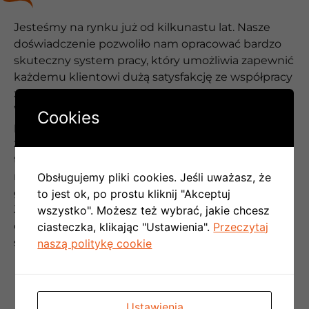
Jesteśmy na rynku już od kilkunastu lat. Nasze
doświadczenie pozwoliło nam opracować bardzo
skuteczny system pracy, który umożliwia zapewnić
każdemu klientowi dużą satysfakcję ze współpracy
z nami.
Współpraca z naszą firmą przebiega w pełni
Cookies
profesjonalnie. Możesz mieć pewność, że
zostaniesz potraktowany wyjątkowo – ponieważ
takie już mamy podejście do pracy. Dla nas
najważniejsze jest spełnienie Twoich oczekiwań i
Obsługujemy pliki cookies. Jeśli uważasz, że
gwarancja satysfakcji.
to jest ok, po prostu kliknij "Akceptuj
Jest to naszym zdaniem jedyny słuszny sposób na
wszystko". Możesz też wybrać, jakie chcesz
długotrwałe utrzymanie pozycji lidera rynku
ciasteczka, klikając "Ustawienia".
Przeczytaj
systemów klimatyzacji w miejscowości Tuchom
naszą politykę cookie
NAJWYŻSZY POZIOM
Ustawienia