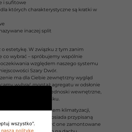
 i sufitowe
dla których charakterystyczne są kratki w
we
nazywane inaczej split
o estetykę. W związku z tym zanim
e co wybrać – spróbujemy wspólnie
e oczekiwania względem naszego systemu
miejscowości Szary Dwór.
aczenie ma dla Ciebie zewnętrzny wygląd
ecamy wybrać montaż agregatu w odsłonie
że on zasilić wszystkie jednoski wewnętrzne,
zainstalowane w budynku.
 alternatywą jest system klimatyzacji,
dnostka wewnętrzna posiada przypisaną
eptuj wszystko".
kę zewnętrzną. Mogą być one zamontowane
 naszą politykę
 elewacji budynku albo na dachu.