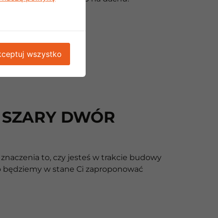
ceptuj wszystko
A SZARY DWÓR
naczenia to, czy jesteś w trakcie budowy
no będziemy w stane Ci zaproponować