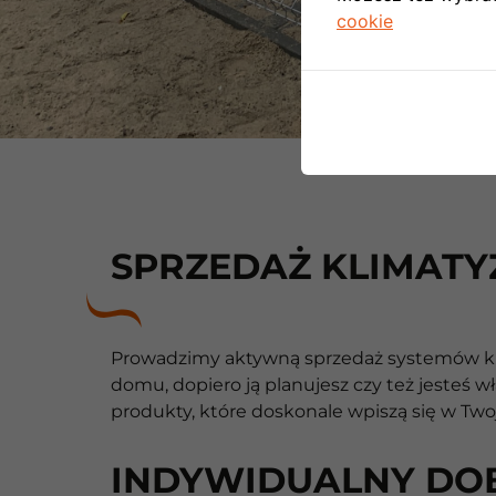
cookie
SPRZEDAŻ KLIMATY
Prowadzimy aktywną sprzedaż systemów klim
domu, dopiero ją planujesz czy też jeste
produkty, które doskonale wpiszą się w Two
INDYWIDUALNY DO