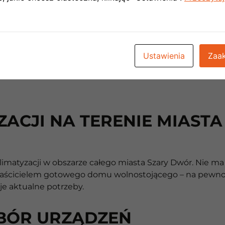
Ustawienia
Zaak
ZACJI NA TERENIE MIAST
atyzacji w obszarze całego miasta Szary Dwór. Nie ma z
ś właścicielem gotowego domu wolnostojącego – na pew
je aktualne potrzeby.
BÓR URZĄDZEŃ