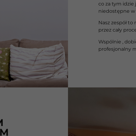
co za tym idzie
niedostępne w 
Nasz zespół to 
przez cały proc
Wspólnie , dob
profesjonalny 
M
IM