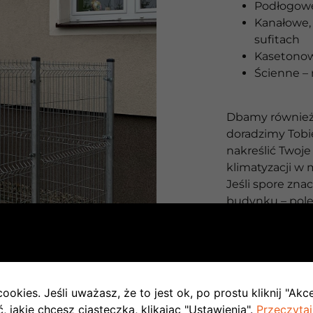
Podłogowe
Kanałowe, 
sufitach
Kasetono
Ścienne – 
Dbamy również 
doradzimy Tobi
nakreślić Twoj
klimatyzacji w 
Jeśli spore zn
budynku – pol
Multi Split. Mo
które zostaną 
Mniej kosztowną
gdzie każda je
ookies. Jeśli uważasz, że to jest ok, po prostu kliknij "Akc
sobie jednost
 jakie chcesz ciasteczka, klikając "Ustawienia".
Przeczytaj
na zewnętrznej