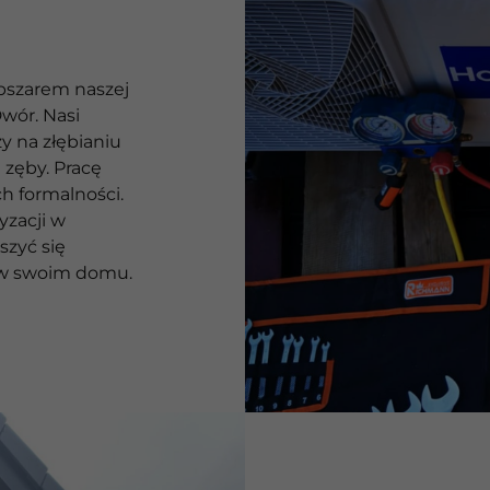
bszarem naszej
Dwór. Nasi
zy na złębianiu
 zęby. Pracę
 formalności.
yzacji w
szyć się
w swoim domu.