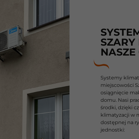
SYSTEM
SZARY 
NASZE
Systemy klimaty
miejscowości S
osiągnięcie m
domu. Nasi pra
środki, dzięki
klimatyzacji w
dostępnej na ry
jednostki: