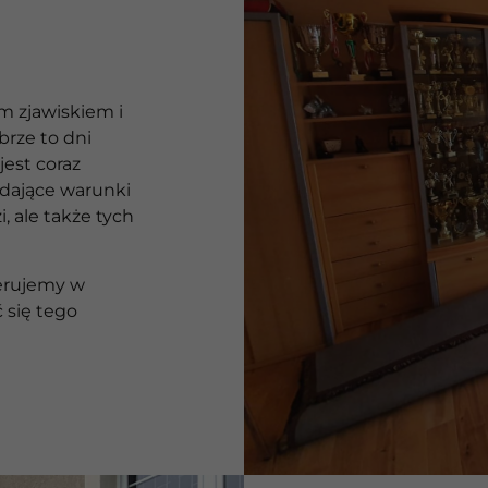
m zjawiskiem i
brze to dni
jest coraz
adające warunki
i, ale także tych
ferujemy w
 się tego