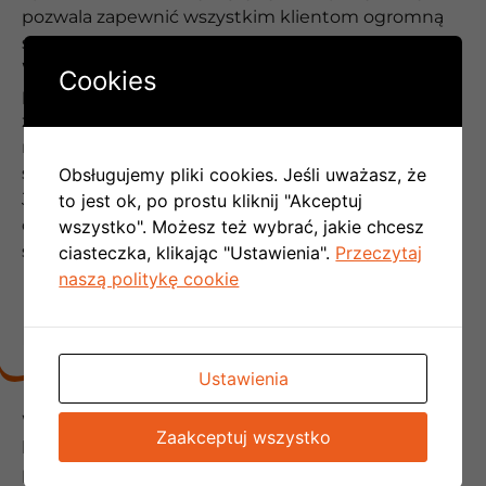
pozwala zapewnić wszystkim klientom ogromną
satysfakcję z naszej współpracy.
Współpraca z naszą firmą przebiega w pełni
Cookies
profesjonalnie. Możemy zagwarantować Ci, że
zostaniesz potraktowany wyjątkowo – taka jest już
nasza filozofia pracy. Naszym priorytetem jest
spełnienie Twoich potrzeb i gwarancja satysfakcji.
Obsługujemy pliki cookies. Jeśli uważasz, że
Jest to naszym zdaniem jedyny słuszny sposób na
to jest ok, po prostu kliknij "Akceptuj
długotrwałe utrzymanie pozycji lidera rynku
wszystko". Możesz też wybrać, jakie chcesz
systemów klimatyzacji w miejscowości Smołdzino
ciasteczka, klikając "Ustawienia".
Przeczytaj
naszą politykę cookie
PROFESJONALNA OBSŁUGA
Ustawienia
Wysoka kultura osobista, a także otwartość na
Zaakceptuj wszystko
klienta to coś, co wyróżnia nasz personel na tle
pozostałych firm. Wychodzimy z założenia, że