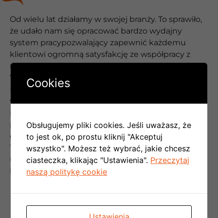
Od wielu lat działamy w swojej branży. To sprawiło,
że udało nam się opracować bardzo wydajny
system pracypozwalający zapewnić każdemu
klientowi ogromną satysfakcję ze współpracy z
nami.
Współpraca z naszą firmą to czysta przyjemność.
Cookies
Możesz mieć pewność, że potraktujemy Cię
wyjątkowo – ponieważ tak już działamy, taka jest
nasza filozofia i podejście do pracy. Naszym
priorytetem jest spełnienie Twoich oczekiwań i
Obsługujemy pliki cookies. Jeśli uważasz, że
gwarancja satysfakcji.
to jest ok, po prostu kliknij "Akceptuj
Tylko w ten sposób możemy skutecznie
wszystko". Możesz też wybrać, jakie chcesz
utrzymywać długoletnią pozycję lidera na rynku
ciasteczka, klikając "Ustawienia".
Przeczytaj
klimatyzacji w meijscowości Przejazdowo.
naszą politykę cookie
NAJWYŻSZY POZIOM
Ustawienia