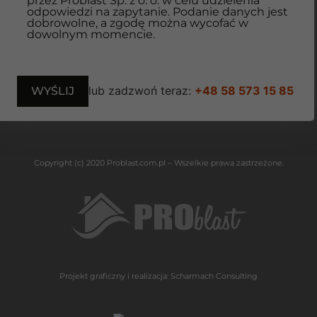
przez Problast Sp. z o. o. w celu udzielenia
odpowiedzi na zapytanie. Podanie danych jest
dobrowolne, a zgodę można wycofać w
dowolnym momencie.
lub zadzwoń teraz:
+48 58 573 15 85
Copyright (c) 2020 Problast.com.pl – Wszelkie prawa zastrzeżone.
Projekt graficzny i realizacja:
Scharmach Consulting