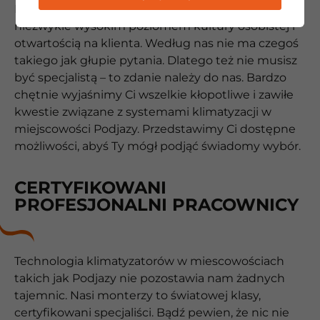
Nasi ludzie wyróżniają się na tle innych firm,
niezwykle wysokim poziomem kultury osobistej i
otwartością na klienta. Według nas nie ma czegoś
takiego jak głupie pytania. Dlatego też nie musisz
być specjalistą – to zdanie należy do nas. Bardzo
chętnie wyjaśnimy Ci wszelkie kłopotliwe i zawiłe
kwestie związane z systemami klimatyzacji w
miejscowości Podjazy. Przedstawimy Ci dostępne
możliwości, abyś Ty mógł podjąć świadomy wybór.
CERTYFIKOWANI
PROFESJONALNI PRACOWNICY
Technologia klimatyzatorów w miescowościach
takich jak Podjazy nie pozostawia nam żadnych
tajemnic. Nasi monterzy to światowej klasy,
certyfikowani specjaliści. Bądź pewien, że nic nie