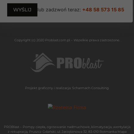
lub zadzwoń teraz:
+48 58 573 15 85
Copyright (c) 2020 Problast.com.pl – Wszelkie prawa zastrzeżone.
Projekt graficzny i realizacja:
Scharmach Consulting
PROBlast – Pompy ciepła, ogrzewanie nadmuchowe, klimatyzacja, wentylacja
z rekupracją. Pruszcz Gdański, ul. Jarzębinowa 32, 83-010 Rotmanka
Mapa