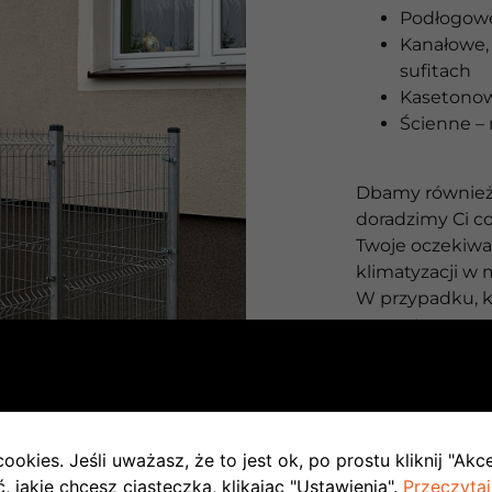
Podłogowe
Kanałowe, 
sufitach
Kasetono
Ścienne – 
Dbamy również 
doradzimy Ci c
Twoje oczekiw
klimatyzacji w
W przypadku, k
zewnętrzny wy
agregatu w wersj
jednoski wewnę
budynku.
Mniej kosztowną
ookies. Jeśli uważasz, że to jest ok, po prostu kliknij "Akc
każda jednost
 jakie chcesz ciasteczka, klikając "Ustawienia".
Przeczytaj