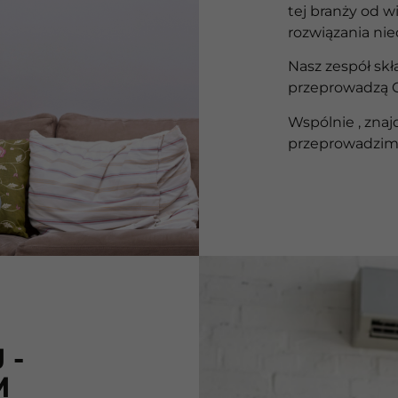
tej branży od w
rozwiązania ni
Nasz zespół skł
przeprowadzą Ci
Wspólnie , znaj
przeprowadzimy
 -
M