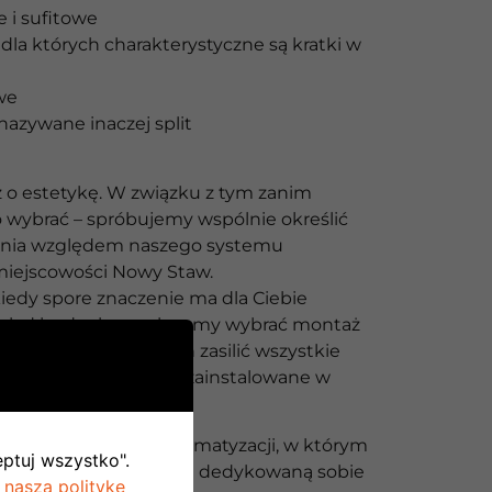
 i sufitowe
dla których charakterystyczne są kratki w
we
nazywane inaczej split
o estetykę. W związku z tym zanim
o wybrać – spróbujemy wspólnie określić
ania względem naszego systemu
 miejscowości Nowy Staw.
iedy spore znaczenie ma dla Ciebie
gląd budynku – zalecamy wybrać montaż
i Multi Split. Może on zasilić wszystkie
trzne, które zostaną zainstalowane w
 opcją jest system klimatyzacji, w którym
eptuj wszystko".
ka wewnętrzna posiada dedykowaną sobie
 naszą politykę