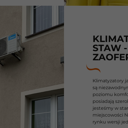
KLIMA
STAW -
ZAOFE
Klimatyzatory 
są niezawodny
poziomu komfo
posiadają szero
jesteśmy w stan
miejscowości N
rynku wersji je