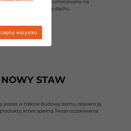
nętrzną. Mogą być one umocowane na
ewacji budynku albo na dachu.
ceptuj wszystko
A NOWY STAW
zy jesteś w trakcie budowy domu, dopiero ją
rodukty, które spełnią Twoje oczekiwania.