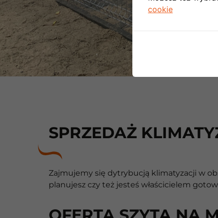
cookie
SPRZEDAŻ KLIMATY
Zajmujemy się dytrybucją klimatyzacji w ob
planujesz czy też jesteś właścicielem goto
OFERTA SZYTA NA 