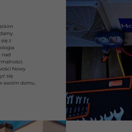
ystkim
adamy
się z
ologia
ę nad
malności.
owości Nowy
yć się
w swoim domu.