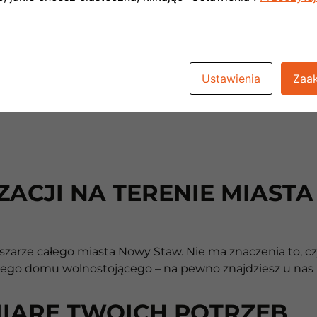
jednostkę zew
zewnętrznej el
Ustawienia
Zaak
ZACJI NA TERENIE MIAST
szarze całego miasta Nowy Staw. Nie ma znaczenia to, c
wego domu wolnostojącego – na pewno znajdziesz u nas p
MIARĘ TWOICH POTRZEB