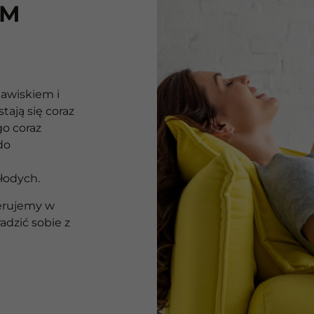
IM
awiskiem i
tają się coraz
go coraz
do
łodych.
ferujemy w
dzić sobie z