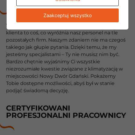
POZIOMIE
Zaakceptuj wszystko
Wysoka kultura osobista, a także otwartość na
klienta to coś, co wyróżnia nasz personel na tle
pozostałych firm. Naszym zdaniem nie ma czegoś
takiego jak głupie pytania. Dzięki temu, że my
jesteśmy specjalistami – Ty nie musisz nim być.
Bardzo chętnie wyjaśnimy Ci wszystkie
niezrozumiałe kwestie związane z klimatyzacją w
miejscowości Nowy Dwór Gdański. Pokażemy
Tobie dostępne możliwości, abyś był w stanie
podjąć świadomą decyzję.
CERTYFIKOWANI
PROFESJONALNI PRACOWNICY