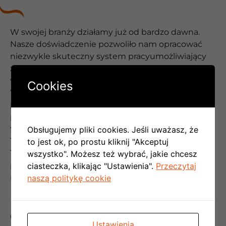
W swojej branży działamy już od bardzo dawna.
Nasze doświadczenie pozwoliło nam opracować
niezwykle skuteczny system pracyumożliwiający
zapewnić każdemu klientowi satysfakcję z naszej
współpracy.
Cookies
Współpraca z naszą firmą przebiega w stu
procentach profesjonalnie. Możesz być pewien, że
potraktujemy Cię wyjątkowo – taka jest już nasza
filozofia pracy. Naszym priorytetem jest spełnienie
Obsługujemy pliki cookies. Jeśli uważasz, że
Twoich oczekiwań i gwarancja satysfakcji.
to jest ok, po prostu kliknij "Akceptuj
Tylko w ten sposób możemy od lat utrzymywać
wszystko". Możesz też wybrać, jakie chcesz
pozycję lidera na rynku klimatyzacji w
ciasteczka, klikając "Ustawienia".
Przeczytaj
meijscowości Nowy Dwór Gdański.
naszą politykę cookie
OBSŁUGA NA NAJWYŻSZYM
Ustawienia