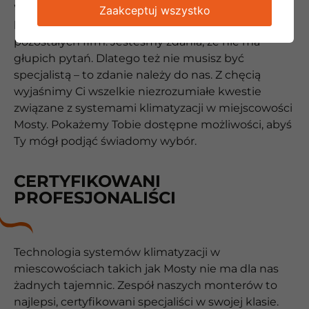
Wysoka kultura osobista, a także otwartość na
Zaakceptuj wszystko
klienta to coś, co wyróżnia nasz personel na tle
pozostałych firm. Jesteśmy zdania, że nie ma
głupich pytań. Dlatego też nie musisz być
specjalistą – to zdanie należy do nas. Z chęcią
wyjaśnimy Ci wszelkie niezrozumiałe kwestie
związane z systemami klimatyzacji w miejscowości
Mosty. Pokażemy Tobie dostępne możliwości, abyś
Ty mógł podjąć świadomy wybór.
CERTYFIKOWANI
PROFESJONALIŚCI
Technologia systemów klimatyzacji w
miescowościach takich jak Mosty nie ma dla nas
żadnych tajemnic. Zespół naszych monterów to
najlepsi, certyfikowani specjaliści w swojej klasie.