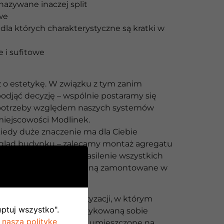
nazywane inaczej split
we
dla których charakterystyczne są kratki w
 i sufitowe
o estetykę. W związku z tym zanim
djąć decyzję – wspólnie postaramy się
 potrzeby względem naszych systemów
miejscowości Modlinek.
iedy duże znaczenie ma dla Ciebie
gląd budynku – zalecamy montaż agregatu
i Split. Umożliwia on zasilenie wszystkich
nętrznych, które zostaną zamontowane w
ywą jest system klimatyzacji, w którym
eptuj wszystko".
ka wewnętrzna ma dedykowaną sobie
 naszą politykę
ętrzną. Mogą być one umieszczone na