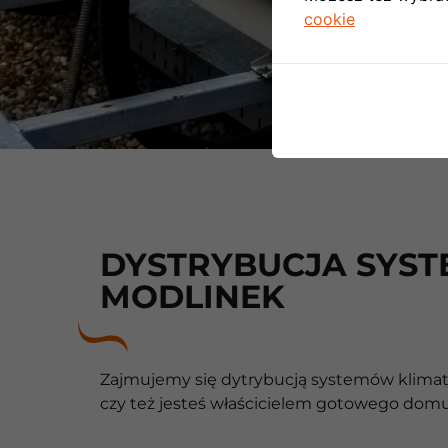
cookie
DYSTRYBUCJA SYST
MODLINEK
Zajmujemy się dytrybucją systemów klimatyz
czy też jesteś właścicielem gotowego domu