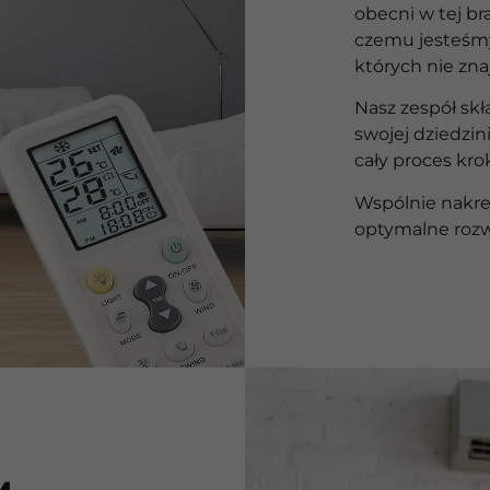
obecni w tej br
czemu jesteśmy
których nie zna
Nasz zespół skł
swojej dziedzin
cały proces kro
Wspólnie nakre
optymalne rozw