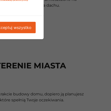
ewacji budynku albo na dachu.
ceptuj wszystko
ERENIE MIASTA
 trakcie budowy domu, dopiero ją planujesz
które spełnią Twoje oczekiwania.