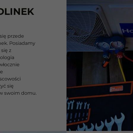
DLINEK
się przede
nek. Posiadamy
się z
ologia
włocznie
ie
jscowości
yć się
 w swoim domu.