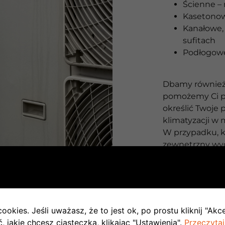
Ścienne – 
Kasetono
Kanałowe, 
sufitach
Podłogowe
Dbamy również 
pomożemy Ci po
określić Twoje
klimatyzacji w 
W przypadku, k
zewnętrzny wy
w odsłonie Mult
jednostek wew
budynku.
Tańszą alternat
ookies. Jeśli uważasz, że to jest ok, po prostu kliknij "Akc
każda jednost
 jakie chcesz ciasteczka, klikając "Ustawienia".
Przeczytaj
jednostkę zewn