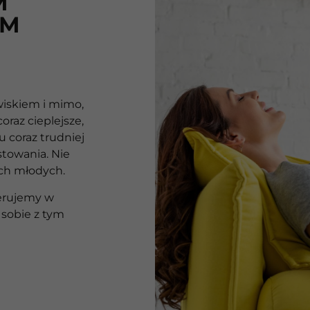
M
IM
wiskiem i mimo,
oraz cieplejsze,
u coraz trudniej
towania. Nie
tych młodych.
ferujemy w
 sobie z tym