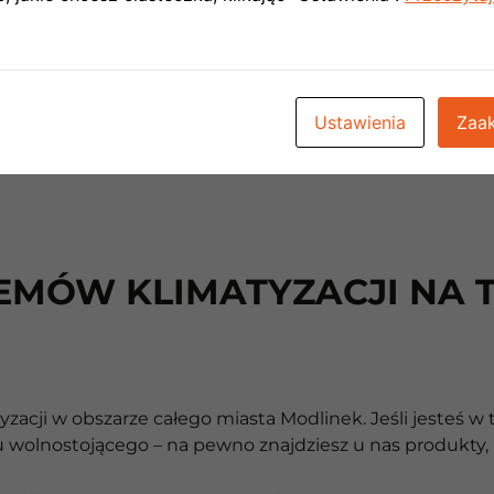
zewnętrznej el
Ustawienia
Zaak
EMÓW KLIMATYZACJI NA T
acji w obszarze całego miasta Modlinek. Jeśli jesteś w
 wolnostojącego – na pewno znajdziesz u nas produkty, 