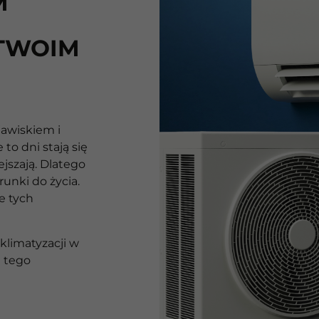
M
TWOIM
awiskiem i
to dni stają się
ejszają. Dlatego
unki do życia.
że tych
limatyzacji w
ę tego