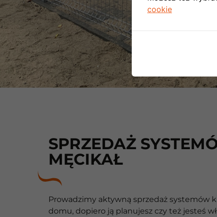
cookie
SPRZEDAŻ SYSTEMÓ
MĘCIKAŁ
Prowadzimy aktywną sprzedaż systemów klim
domu, dopiero ją planujesz czy też jesteś 