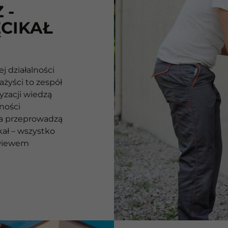
 -
CIKAŁ
 działalności
ażyści to zespół
yzacji wiedzą
ności
ka przeprowadzą
kał – wszystko
owiewem