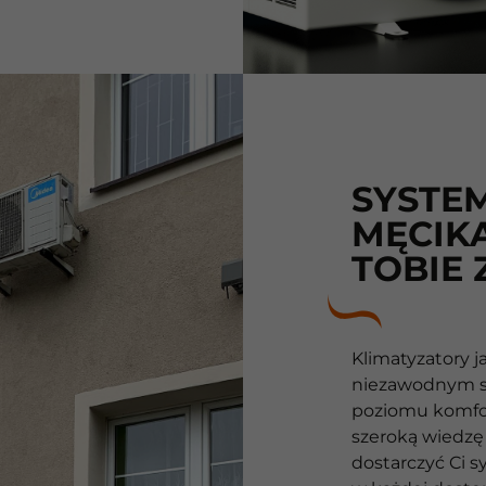
SYSTEM
MĘCIK
TOBIE
Klimatyzatory j
niezawodnym s
poziomu komfo
szeroką wiedzę
dostarczyć Ci s