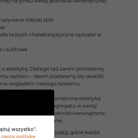
pnej na rynku wersji jednostki wewnętrznej.
nazywane inaczej split
we
dla których charakterystyczne są kratki w
 i sufitowe
 o estetykę. Dlatego też zanim pomożemy
niu wyboru – razem postaramy się określić
ania względem naszego systemu
miejscowości Męcikał.
czenie ma dla Ciebie zewnętrzna estetyka
camy wybrać montaż agregatu w wersji
że on zasilić wszystkie jednoski wewnętrzne,
 w budynku zamontowane.
eptuj wszystko".
ywą jest system klimatyzacji, gdzie każda
 naszą politykę