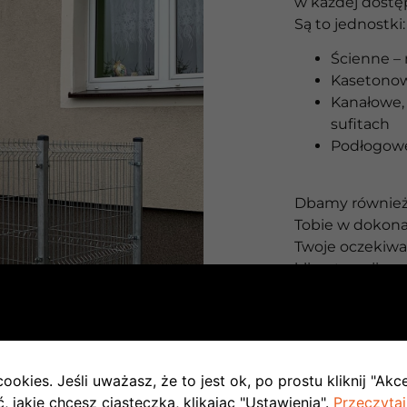
w każdej dostę
Są to jednostki:
Ścienne – 
Kasetono
Kanałowe, 
sufitach
Podłogowe
Dbamy również
Tobie w dokona
Twoje oczekiw
klimatyzacji w 
Jeśli spore zna
budynku – zale
Multi Split. Mo
które zostaną
ookies. Jeśli uważasz, że to jest ok, po prostu kliknij "Akc
Tańszą alternat
 jakie chcesz ciasteczka, klikając "Ustawienia".
Przeczytaj