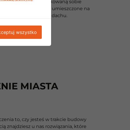
nętrzna posiada dedykowaną sobie
ętrzną. Mogą być one umieszczone na
ianie budynku albo na dachu.
ceptuj wszystko
NIE MIASTA
enia to, czy jesteś w trakcie budowy
ą znajdziesz u nas rozwiązania, które