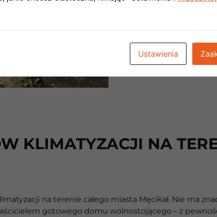
jednostka wew
jednostkę zewn
zewnętrznej śc
Ustawienia
Zaak
W KLIMATYZACJI NA TERE
atyzacji na terenie całego miasta Męcikał. Nie ma znacz
właścicielem gotowego domu wolnostojącego – z pewności