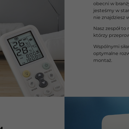
obecni w branż
jesteśmy w stan
nie znajdziesz 
Nasz zespół to n
którzy przeprow
Wspólnymi siła
optymalne rozw
montaż.