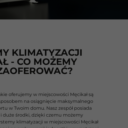
Y KLIMATYZACJI
AŁ - CO MOŻEMY
 ZAOFEROWAĆ?
akie oferujemy w miejscowości Męcikał są
posobem na osiągnięcie maksymalnego
rtu w Twoim domu. Nasz zespół posiada
 i duże środki, dzięki czemu możemy
ystemy klimatyzacji w miejscowości Męcikał