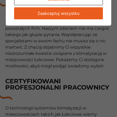
Zaakceptuj wszystko
Wysoka kultura osobista, a także otwartość na
klienta to coś, co wyróżnia nasz zespół na tle
pozostałych firm. Naszym zdaniem nie ma czegoś
takiego jak głupie pytania. Współpracując ze
specjalistami w swoim fachu nie musisz się o nic
martwić. Z chęcią objaśnimy Ci wszystkie
niezrozumiałe kwestie związane z klimatyzacją w
miejscowości Łokciowe. Pokażemy Ci dostępne
możliwości, abyś mógł podjąć świadomy wybór.
CERTYFIKOWANI
PROFESJONALNI PRACOWNICY
O technologii systemów klimatyzacji w
miescowościach takich jak Łokciowe wiemy