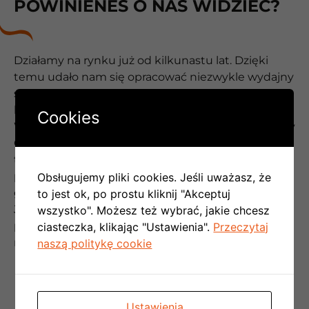
POWINIENEŚ O NAS WIDZIEĆ?
Działamy na rynku już od kilkunastu lat. Dzięki
temu udało nam się opracować niezwykle wydajny
sposób pracypozwalający zapewnić wszystkim
klientom ogromną satysfakcję z naszej współpracy.
Cookies
Współpraca z nami to czysta przyjemność. Możemy
Cię zapewnić, że potraktujemy Cię wyjątkowo –
taka jest już nasza filozofia pracy. Naszym
priorytetem jest spełnienie Twoich potrzeb i
Obsługujemy pliki cookies. Jeśli uważasz, że
gwarancja satysfakcji.
to jest ok, po prostu kliknij "Akceptuj
Jest to jedyny sposób na długotrwałe utrzymanie
wszystko". Możesz też wybrać, jakie chcesz
pozycji lidera rynku systemów klimatyzacji w
ciasteczka, klikając "Ustawienia".
Przeczytaj
miejscowości Łokciowe
naszą politykę cookie
PROFESJONALNA OBSŁUGA
Ustawienia