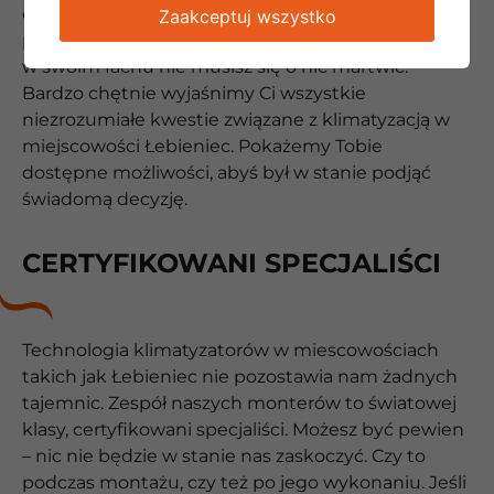
otwartością na klienta. Jesteśmy zdania, że głupie
Zaakceptuj wszystko
pytania nie istnieją. Współpracując ze specjalistami
w swoim fachu nie musisz się o nic martwić.
Bardzo chętnie wyjaśnimy Ci wszystkie
niezrozumiałe kwestie związane z klimatyzacją w
miejscowości Łebieniec. Pokażemy Tobie
dostępne możliwości, abyś był w stanie podjąć
świadomą decyzję.
CERTYFIKOWANI SPECJALIŚCI
Technologia klimatyzatorów w miescowościach
takich jak Łebieniec nie pozostawia nam żadnych
tajemnic. Zespół naszych monterów to światowej
klasy, certyfikowani specjaliści. Możesz być pewien
– nic nie będzie w stanie nas zaskoczyć. Czy to
podczas montażu, czy też po jego wykonaniu. Jeśli