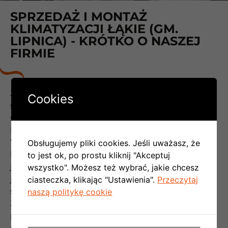
SPRZEDAŻ I MONTAŻ
KLIMATYZACJI ŁĄKIE (GM.
LIPNICA) - KRÓTKO O NASZEJ
FIRMIE
Jesteśmy na rynku już od kilkunastu lat. To
Cookies
sprawiło, że udało nam się opracować ultrawydajny
sposób pracypozwalający zapewnić każdemu
klientowi dużą satysfakcję z naszej współpracy.
Współpraca z nami to czysta przyjemność. Możesz
Obsługujemy pliki cookies. Jeśli uważasz, że
być pewien, że potraktujemy Cię wyjątkowo – taka
to jest ok, po prostu kliknij "Akceptuj
jest już nasza filozofia pracy. Dla nas najważniejsze
wszystko". Możesz też wybrać, jakie chcesz
jest spełnienie Twoich potrzeb i gwarancja
ciasteczka, klikając "Ustawienia".
Przeczytaj
satysfakcji.
naszą politykę cookie
Jest to jedyny sposób na długotrwałe utrzymanie
pozycji lidera rynku systemów klimatyzacji w
miejscowości Łąkie (gm. Lipnica)