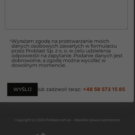
Wyrażam zgodę na przetwarzanie moich
danych osobowych zawartych w formularzu
przez Problast Sp. z o. o. w celu udzielenia
odpowiedzi na zapytanie. Podanie danych jest
dobrowolne, a zgodę można wycofać w
dowolnym momencie.
lub zadzwoń teraz:
+48 58 573 15 85
Copyright (c) 2020 Problast.com.pl – Wszelkie prawa zastrzeżone.