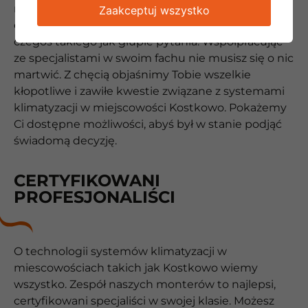
najwyższym poziomem kultury osobistej i
Zaakceptuj wszystko
otwartością na klienta. Naszym zdaniem nie ma
czegoś takiego jak głupie pytania. Współpracując
ze specjalistami w swoim fachu nie musisz się o nic
martwić. Z chęcią objaśnimy Tobie wszelkie
kłopotliwe i zawiłe kwestie związane z systemami
klimatyzacji w miejscowości Kostkowo. Pokażemy
Ci dostępne możliwości, abyś był w stanie podjąć
świadomą decyzję.
CERTYFIKOWANI
PROFESJONALIŚCI
O technologii systemów klimatyzacji w
miescowościach takich jak Kostkowo wiemy
wszystko. Zespół naszych monterów to najlepsi,
certyfikowani specjaliści w swojej klasie. Możesz