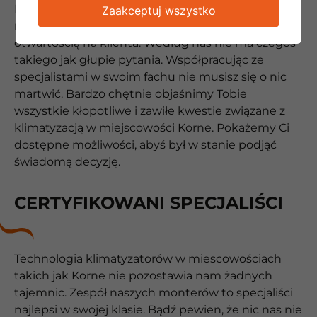
Nasi pracownicy wyróżniają się na tle innych firm,
Zaakceptuj wszystko
najwyższym poziomem kultury osobistej i
otwartością na klienta. Według nas nie ma czegoś
takiego jak głupie pytania. Współpracując ze
specjalistami w swoim fachu nie musisz się o nic
martwić. Bardzo chętnie objaśnimy Tobie
wszystkie kłopotliwe i zawiłe kwestie związane z
klimatyzacją w miejscowości Korne. Pokażemy Ci
dostępne możliwości, abyś był w stanie podjąć
świadomą decyzję.
CERTYFIKOWANI SPECJALIŚCI
Technologia klimatyzatorów w miescowościach
takich jak Korne nie pozostawia nam żadnych
tajemnic. Zespół naszych monterów to specjaliści
najlepsi w swojej klasie. Bądź pewien, że nic nas nie