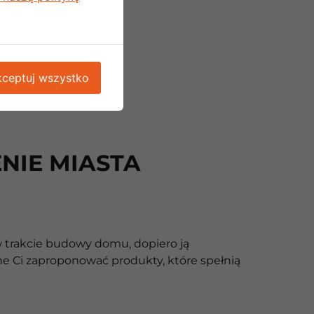
ceptuj wszystko
NIE MIASTA
w trakcie budowy domu, dopiero ją
e Ci zaproponować produkty, które spełnią