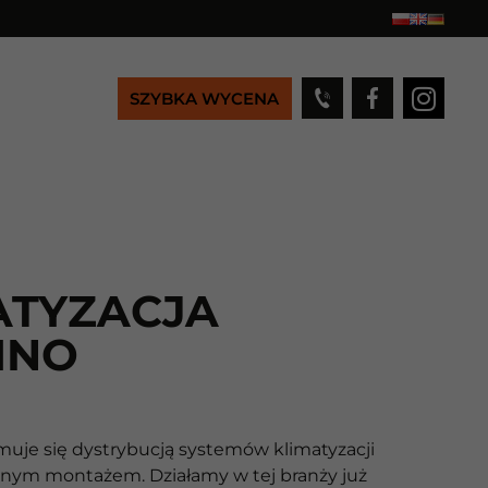
SZYBKA WYCENA
ATYZACJA
INO
muje się dystrybucją systemów klimatyzacji
alnym montażem. Działamy w tej branży już