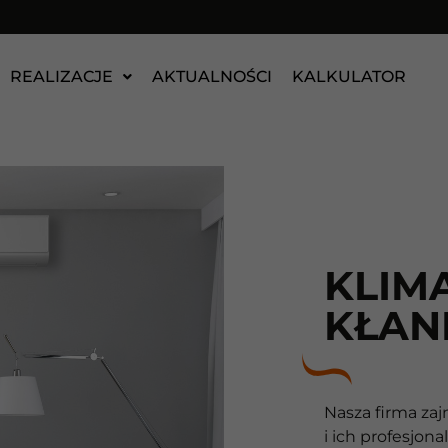
REALIZACJE
AKTUALNOŚCI
KALKULATOR
KLIM
KŁAN
Nasza firma zaj
i ich profesjon