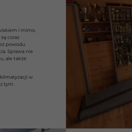
wiskiem i mimo,
 są coraz
 też powodu
ia. Sprawa nie
, ale także
limatyzacji w
 z tym