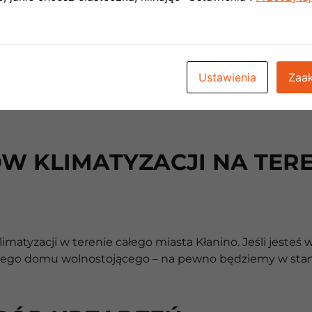
Ustawienia
Zaak
W KLIMATYZACJI NA TERE
tyzacji w terenie całego miasta Kłanino. Jeśli jesteś 
towego domu wolnostojącego – na pewno będziemy w stan