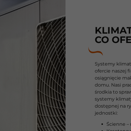
KLIMAT
CO OF
Systemy klimat
ofercie naszej
osiągnięcie m
domu. Nasi pra
środkia to spra
systemy klimat
dostępnej na ry
jednostki:
Ścienne – 