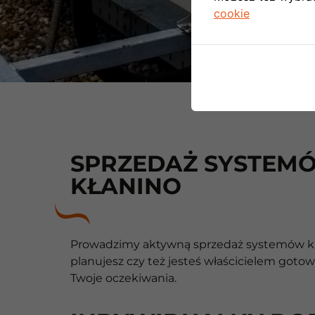
cookie
SPRZEDAŻ SYSTEMÓ
KŁANINO
Prowadzimy aktywną sprzedaż systemów klima
planujesz czy też jesteś właścicielem go
Twoje oczekiwania.