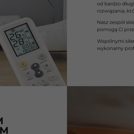
od bardzo dług
rozwiązania, któ
Nasz zespół skł
pomogą Ci prze
Wspólnymi siłam
wykonamy prof
M
IM