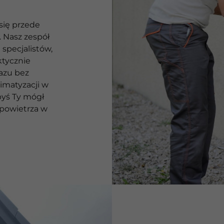
się przede
 Nasz zespół
specjalistów,
ktycznie
azu bez
imatyzacji w
byś Ty mógł
powietrza w