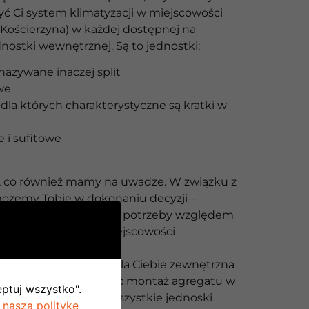
yć Ci system klimatyzacji w miejscowości
Kościerzyna) w każdej dostępnej na
dnostki wewnętrznej. Są to jednostki:
nazywane inaczej split
we
dla których charakterystyczne są kratki w
 i sufitowe
ś, co również mamy na uwadze. W związku z
ożemy Tobie w dokonaniu decyzji –
ólnie nakreślić Twoje potrzeby względem
ów klimatyzacji w miejscowości
Kościerzyna).
y spore znaczenie ma dla Ciebie zewnętrzna
nku – polecamy wybrać montaż agregatu w
eptuj wszystko".
plit. Może on zasilić wszystkie jednoski
 naszą politykę