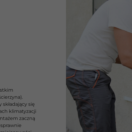
ystkim
ierzyna).
składający się
ach klimatyzacji
ontażem zaczną
 sprawnie