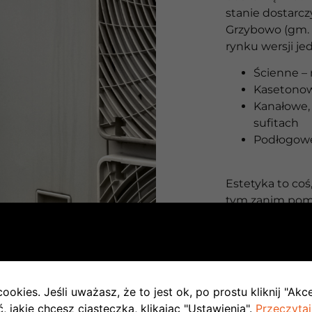
stanie dostarcz
Grzybowo (gm. 
rynku wersji je
Ścienne – 
Kasetono
Kanałowe, 
sufitach
Podłogowe
Estetyka to co
tym zanim pom
spróbujemy wsp
naszych system
Grzybowo (gm. 
W sytuacji, gd
estetyka budy
ookies. Jeśli uważasz, że to jest ok, po prostu kliknij "Akc
odsłonie Multi S
 jakie chcesz ciasteczka, klikając "Ustawienia".
Przeczytaj