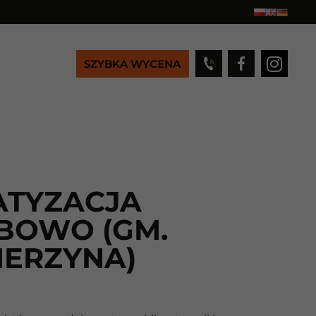
SZYBKA WYCENA
ATYZACJA
BOWO (GM.
IERZYNA)