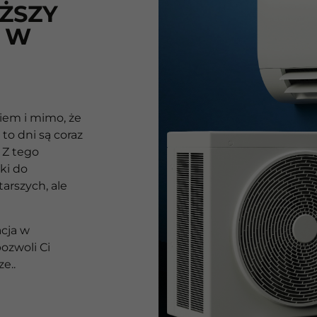
ŻSZY
 W
iem i mimo, że
to dni są coraz
 Z tego
ki do
tarszych, ale
cja w
ozwoli Ci
e..