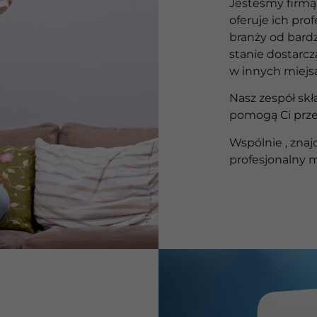
Jesteśmy firmą,
oferuje ich pr
branży od bard
stanie dostarcz
w innych miejs
Nasz zespół skł
pomogą Ci prze
Wspólnie , zna
profesjonalny 