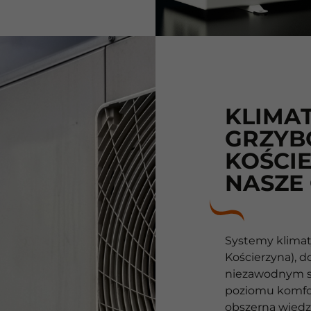
KLIMA
GRZYB
KOŚCIE
NASZE
Systemy klimat
Kościerzyna), d
niezawodnym s
poziomu komfo
obszerną wiedzą