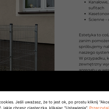
Kanałowe, 
sufitach
Kasetono
Ścienne – 
Estetyka to co
zanim pomożemy
spróbujemy nak
naszego system
W przypadku, k
zewnętrzny wyg
agregatu w wersj
jednoski wewn
budynku.
Tańszą alternat
jednostka wew
ookies. Jeśli uważasz, że to jest ok, po prostu kliknij "Akc
jednostkę zewn
 jakie chcesz ciasteczka, klikając "Ustawienia".
Przeczytaj
zewnętrznej el