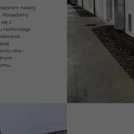
bszarem naszej
a. Posiadamy
się z
u technologii
zwlekania
ację
eniu oka –
odnym
domu.