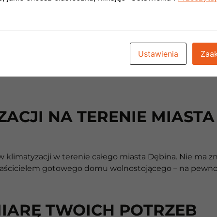
Ustawienia
Zaak
ACJI NA TERENIE MIASTA
limatyzacji w terenie całego miasta Dębina. Nie ma zna
właścicielem gotowego domu wolnostojącego – na pewno z
MIARĘ TWOICH POTRZEB