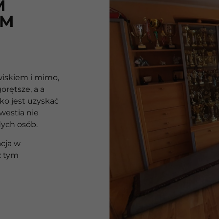
M
IM
wiskiem i mimo,
gorętsze, a a
ko jest uzyskać
westia nie
dych osób.
cja w
z tym