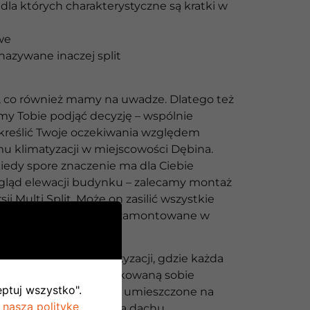
dla których charakterystyczne są kratki w
we
nazywane inaczej split
ś, co również mamy na uwadze. Dlatego też
 Tobie podjąć decyzję – wspólnie
reślić Twoje oczekiwania względem
u klimatyzacji w miejscowości Dębina.
iedy spore znaczenie ma dla Ciebie
ląd elewacji budynku – zalecamy montaż
i Multi Split. Może on zasilić wszystkie
ętrzne, które zostaną zamontowane w
ywą jest system klimatyzacji, gdzie każda
nętrzna posiada dedykowaną sobie
eptuj wszystko".
ętrzną. Mogą być one umieszczone na
 naszą politykę
ewacji budynku albo na dachu.