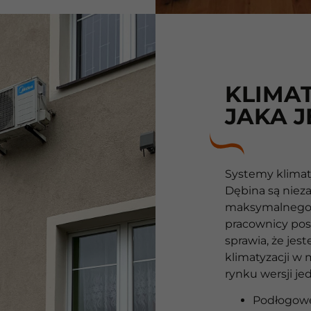
KLIMAT
JAKA J
Systemy klimat
Dębina są nie
maksymalnego 
pracownicy posi
sprawia, że jes
klimatyzacji w
rynku wersji je
Podłogowe