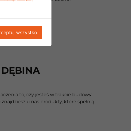
ceptuj wszystko
 DĘBINA
czenia to, czy jesteś w trakcie budowy
najdziesz u nas produkty, które spełnią