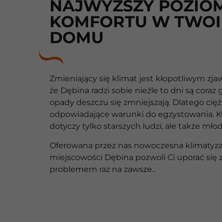
NAJWYŻSZY POZIO
KOMFORTU W TWO
DOMU
Zmieniający się klimat jest kłopotliwym zja
że Dębina radzi sobie nieźle to dni są coraz 
opady deszczu się zmniejszają. Dlatego cięż
odpowiadające warunki do egzystowania. K
dotyczy tylko starszych ludzi, ale także mło
Oferowana przez nas nowoczesna klimatyza
miejscowości Dębina pozwoli Ci uporać się 
problemem raz na zawsze..