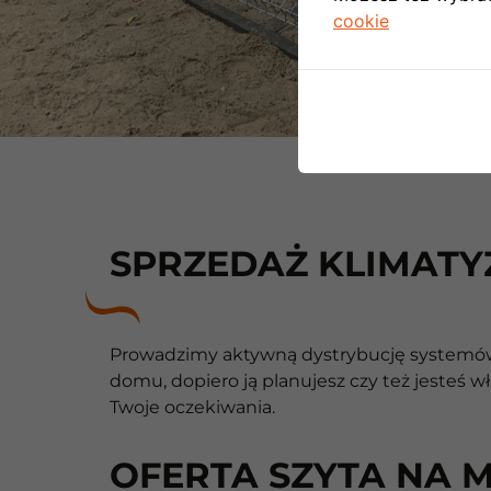
cookie
SPRZEDAŻ KLIMATYZ
Prowadzimy aktywną dystrybucję systemów k
domu, dopiero ją planujesz czy też jesteś 
Twoje oczekiwania.
OFERTA SZYTA NA 