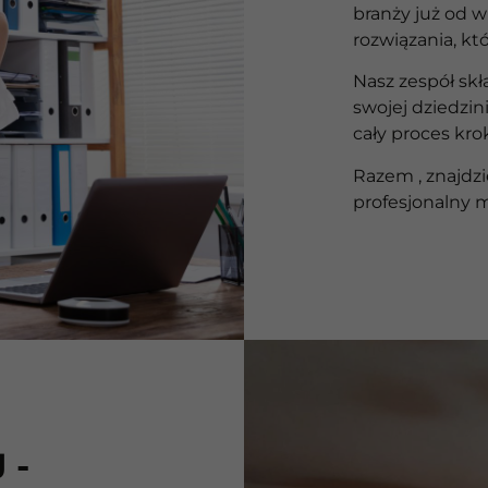
branży już od w
rozwiązania, któ
Nasz zespół skł
swojej dziedzin
cały proces kro
Razem , znajdz
profesjonalny 
 -