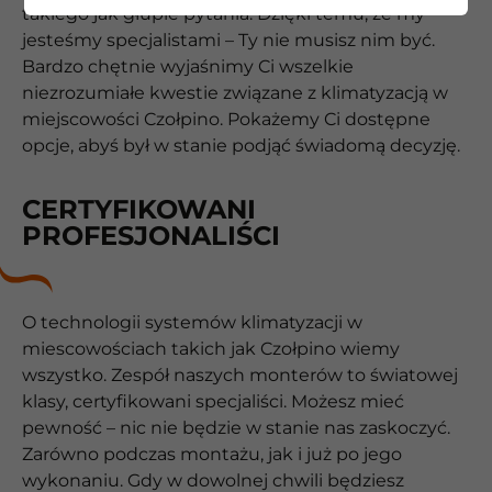
takiego jak głupie pytania. Dzięki temu, że my
jesteśmy specjalistami – Ty nie musisz nim być.
Bardzo chętnie wyjaśnimy Ci wszelkie
niezrozumiałe kwestie związane z klimatyzacją w
miejscowości Czołpino. Pokażemy Ci dostępne
opcje, abyś był w stanie podjąć świadomą decyzję.
CERTYFIKOWANI
PROFESJONALIŚCI
O technologii systemów klimatyzacji w
miescowościach takich jak Czołpino wiemy
wszystko. Zespół naszych monterów to światowej
klasy, certyfikowani specjaliści. Możesz mieć
pewność – nic nie będzie w stanie nas zaskoczyć.
Zarówno podczas montażu, jak i już po jego
wykonaniu. Gdy w dowolnej chwili będziesz