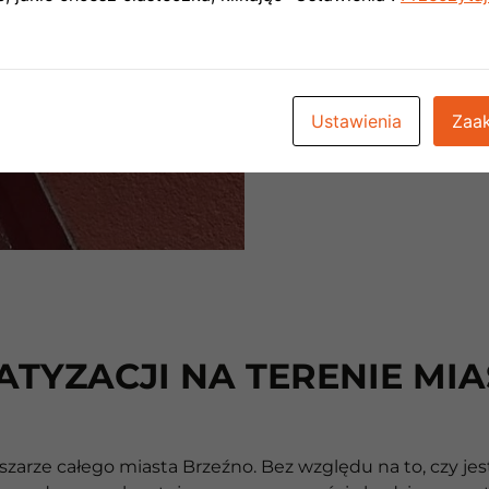
Mniej kosztowną
którym każda 
sobie jednost
na zewnętrznej
Ustawienia
Zaak
ATYZACJI NA TERENIE MI
szarze całego miasta Brzeźno. Bez względu na to, czy je