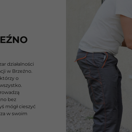
ZEŹNO
r działalności
cji w Brzeźno.
którzy o
wszystko.
prowadzą
źno bez
yś mógł cieszyć
rza w swoim