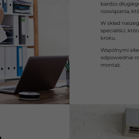
bardzo długieg
rozwiązania, kt
W skład naszeg
specialiści, któ
kroku.
Wspólnymi siła
odpowiednie ro
montaż.