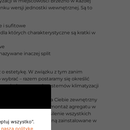
yzacji w miejscowości Brzeźno w każdej
nku wersji jednostki wewnętrznej. Są to
 i sufitowe
dla których charakterystyczne są kratki w
we
nazywane inaczej split
o estetykę. W związku z tym zanim
 wybrać – razem postaramy się określić
 względem naszych systemów klimatyzacji
 Brzeźno.
y duże znaczenie ma dla Ciebie zewnętrzny
u – polecamy wybrać montaż agregatu w
Split. Pozwala on na zasilenie wszystkich
ętrznych, które zostaną zainstalowane w
eptuj wszystko".
 naszą politykę