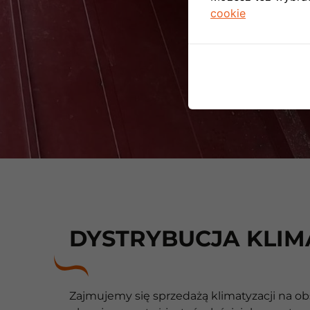
cookie
DYSTRYBUCJA KLIM
Zajmujemy się sprzedażą klimatyzacji na ob