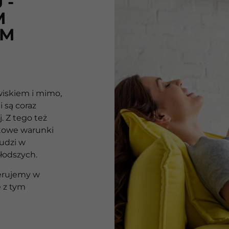
 -
M
IM
wiskiem i mimo,
 są coraz
. Z tego też
rtowe warunki
ludzi w
łodszych.
ferujemy w
ę z tym