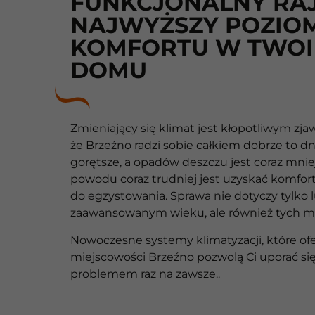
FUNKCJONALNY RAJ
NAJWYŻSZY POZIO
KOMFORTU W TWO
DOMU
Zmieniający się klimat jest kłopotliwym zja
że Brzeźno radzi sobie całkiem dobrze to dni
gorętsze, a opadów deszczu jest coraz mniej
powodu coraz trudniej jest uzyskać komfo
do egzystowania. Sprawa nie dotyczy tylko 
zaawansowanym wieku, ale również tych m
Nowoczesne systemy klimatyzacji, które o
miejscowości Brzeźno pozwolą Ci uporać si
problemem raz na zawsze..