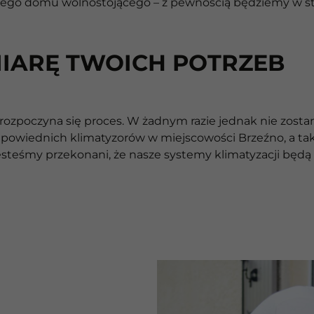
owego domu wolnostojącego – z pewnością będziemy w st
MIARĘ TWOICH POTRZEB
 rozpoczyna się proces. W żadnym razie jednak nie zostan
owiednich klimatyzorów w miejscowości Brzeźno, a takż
esteśmy przekonani, że nasze systemy klimatyzacji będ