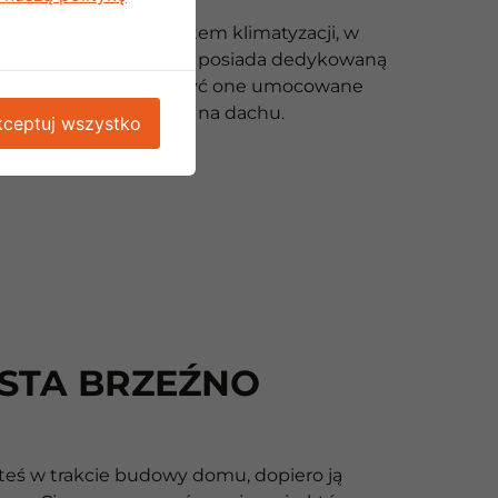
 alternatywą jest system klimatyzacji, w
jednostka wewnętrzna posiada dedykowaną
kę zewnętrzną. Mogą być one umocowane
 ścianie budynku albo na dachu.
ceptuj wszystko
ASTA BRZEŹNO
steś w trakcie budowy domu, dopiero ją