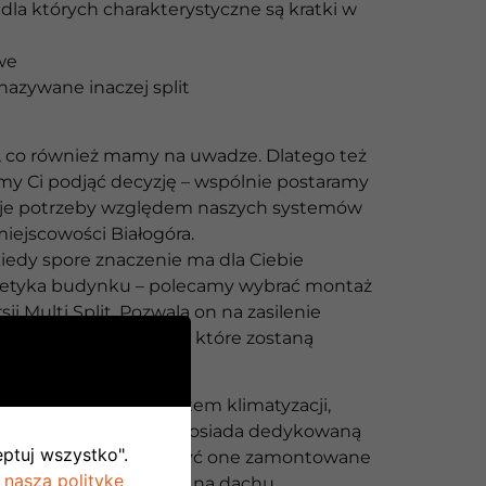
dla których charakterystyczne są kratki w
we
nazywane inaczej split
ś, co również mamy na uwadze. Dlatego też
 Ci podjąć decyzję – wspólnie postaramy
woje potrzeby względem naszych systemów
miejscowości Białogóra.
iedy spore znaczenie ma dla Ciebie
tetyka budynku – polecamy wybrać montaż
ji Multi Split. Pozwala on na zasilenie
nostek wewnętrznych, które zostaną
 w budynku.
 alternatywą jest system klimatyzacji,
ednostka wewnętrzna posiada dedykowaną
eptuj wszystko".
kę zewnętrzną. Mogą być one zamontowane
 naszą politykę
 ścianie budynku albo na dachu.