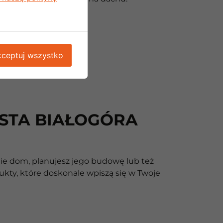
ceptuj wszystko
ASTA BIAŁOGÓRA
nie dom, planujesz jego budowę lub też
kty, które doskonale wpiszą się w Twoje