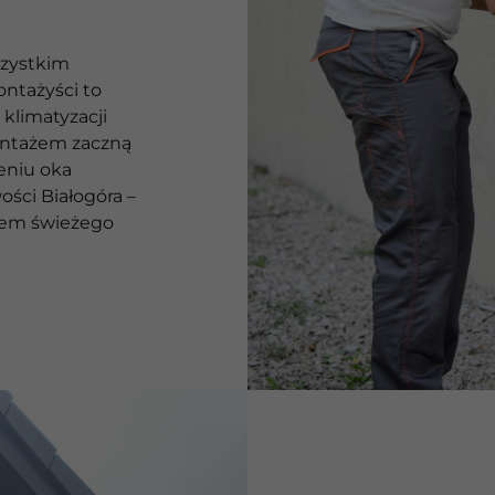
szystkim
ontażyści to
 klimatyzacji
ontażem zaczną
eniu oka
ości Białogóra –
wem świeżego