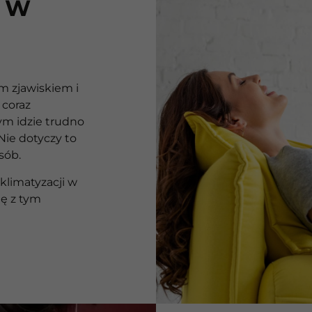
 W
m zjawiskiem i
 coraz
tym idzie trudno
Nie dotyczy to
sób.
limatyzacji w
ię z tym