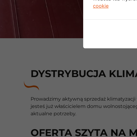
cookie
DYSTRYBUCJA KLIM
Prowadzimy aktywną sprzedaż klimatyzacji w
jesteś już właścicielem domu wolnostojące
aktualne potrzeby.
OFERTA SZYTA NA 