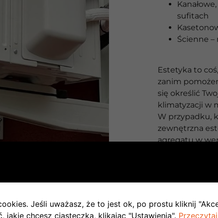
Kanałowe, 
sufitach
Kasetono
Ścienne – 
Estetyka to co
zanim pomożemy
się określić T
klimatyzacji w 
W przypadku, k
zewnętrzna es
agregatu w wers
wszystkich jed
zainstalowane
Mniej kosztowną
gdzie każda j
ookies. Jeśli uważasz, że to jest ok, po prostu kliknij "Akc
sobie jednost
 jakie chcesz ciasteczka, klikając "Ustawienia".
Przeczytaj
na zewnętrznej