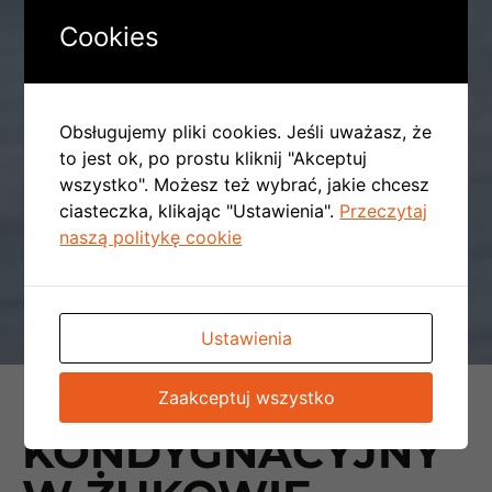
Cookies
Obsługujemy pliki cookies. Jeśli uważasz, że
to jest ok, po prostu kliknij "Akceptuj
wszystko". Możesz też wybrać, jakie chcesz
ciasteczka, klikając "Ustawienia".
Przeczytaj
naszą politykę cookie
Ustawienia
BUDYNEK 3-
Zaakceptuj wszystko
KONDYGNACYJNY