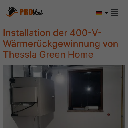
Installation der 400-V-
Wärmerückgewinnung von
Thessla Green Home