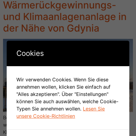
Wärmerückgewinnungs-
und Klimaanlagenanlage in
der Nähe von Gdynia
Cookies
Wir verwenden Cookies. Wenn Sie diese
annehmen wollen, klicken Sie einfach auf
"Alles akzeptieren". Über "Einstellungen"
können Sie auch auswählen, welche Cookie-
Typen Sie annehmen wollen.
Lesen Sie
unsere Cookie-Richtlinien
Bei einem unserer Kunden in der Nähe von Gdynia
wurde die Installation von Wärmerückgewinnung und
Klimaanlage in Form eines Multisplit-Systems