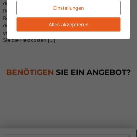
durchgeführt. Für Uneingeweihte erklären wir, dass
Einstellungen
Rekuperation Lüftung mit Wärmerückgewinnung ist.Der
Rekuperator verfügt über einen Wärmetauscher, durch
Alles akzeptieren
den die aus dem Gebäude austretende Luft die
einströmende Luft erwärmt. Mit dieser Lösung können
Sie die Heizkosten […]
BENÖTIGEN
SIE EIN ANGEBOT?