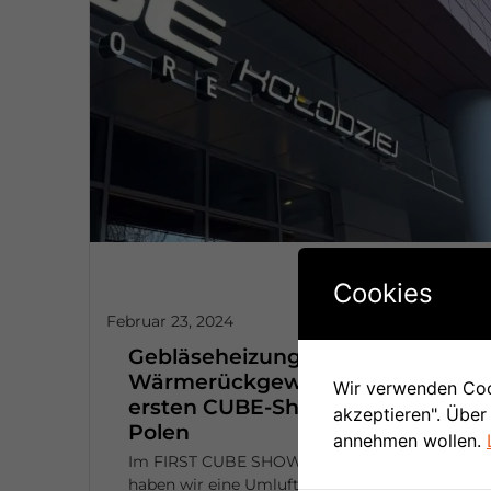
Cookies
Februar 23, 2024
Gebläseheizung mit
Wärmerückgewinnung im
Wir verwenden Cook
ersten CUBE-Showroom in
akzeptieren". Über
Polen
annehmen wollen.
Im FIRST CUBE SHOWROOM in POLEN
haben wir eine Umluftheizung...