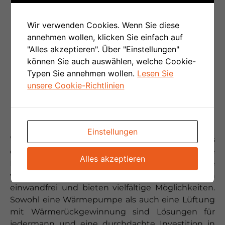
Wir verwenden Cookies. Wenn Sie diese
annehmen wollen, klicken Sie einfach auf
"Alles akzeptieren". Über "Einstellungen"
können Sie auch auswählen, welche Cookie-
Typen Sie annehmen wollen.
Lesen Sie
unsere Cookie-Richtlinien
WAS UNS AUSZEICHNET
Einstellungen
Was uns von der Konkurrenz unterscheidet, ist das
optimale Preis-Leistungs-Verhältnis, hohe
Alles akzeptieren
Professionalität und ästhetische Verarbeitung. Die
von uns angebotenen Lösungen funktionieren
einwandfrei und bieten vielfältige Möglichkeiten.
Sowohl eine Wärmepumpe als auch eine Lüftung
mit Wärmerückgewinnung sind Lösungen für
jedermann und eine durchdachte Investition in